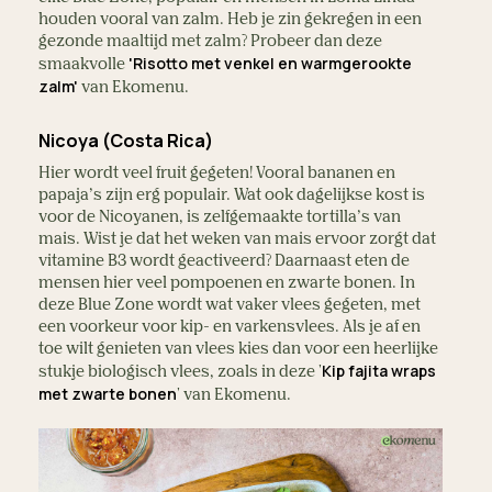
houden vooral van zalm. Heb je zin gekregen in een
gezonde maaltijd met zalm? Probeer dan deze
'Risotto met venkel en warmgerookte
smaakvolle
zalm'
van Ekomenu.
Nicoya (Costa Rica)
Hier wordt veel fruit gegeten! Vooral bananen en
papaja’s zijn erg populair. Wat ook dagelijkse kost is
voor de Nicoyanen, is zelfgemaakte tortilla’s van
mais. Wist je dat het weken van mais ervoor zorgt dat
vitamine B3 wordt geactiveerd? Daarnaast eten de
mensen hier veel pompoenen en zwarte bonen. In
deze Blue Zone wordt wat vaker vlees gegeten, met
een voorkeur voor kip- en varkensvlees. Als je af en
toe wilt genieten van vlees kies dan voor een heerlijke
Kip fajita wraps
stukje biologisch vlees, zoals in deze '
met zwarte bonen
' van Ekomenu.