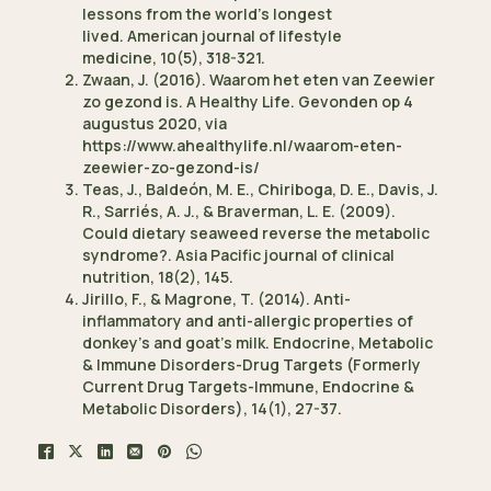
lessons from the world’s longest
lived. American journal of lifestyle
medicine, 10(5), 318-321.
Zwaan, J. (2016). Waarom het eten van Zeewier
zo gezond is. A Healthy Life. Gevonden op 4
augustus 2020, via
https://www.ahealthylife.nl/waarom-eten-
zeewier-zo-gezond-is/
Teas, J., Baldeón, M. E., Chiriboga, D. E., Davis, J.
R., Sarriés, A. J., & Braverman, L. E. (2009).
Could dietary seaweed reverse the metabolic
syndrome?. Asia Pacific journal of clinical
nutrition, 18(2), 145.
Jirillo, F., & Magrone, T. (2014). Anti-
inflammatory and anti-allergic properties of
donkey’s and goat’s milk. Endocrine, Metabolic
& Immune Disorders-Drug Targets (Formerly
Current Drug Targets-Immune, Endocrine &
Metabolic Disorders), 14(1), 27-37.