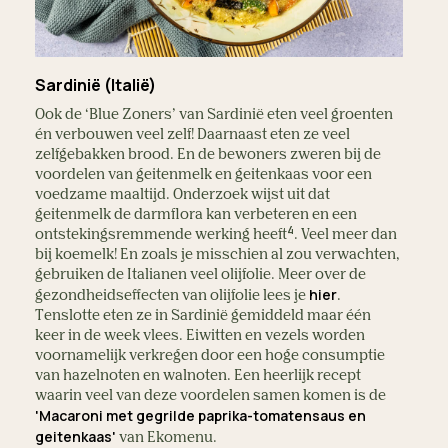
Sardinië (Italië)
Ook de ‘Blue Zoners’ van Sardinië eten veel groenten
én verbouwen veel zelf! Daarnaast eten ze veel
zelfgebakken brood. En de bewoners zweren bij de
voordelen van geitenmelk en geitenkaas voor een
voedzame maaltijd. Onderzoek wijst uit dat
geitenmelk de darmflora kan verbeteren en een
4
ontstekingsremmende werking heeft
. Veel meer dan
bij koemelk! En zoals je misschien al zou verwachten,
gebruiken de Italianen veel olijfolie. Meer over de
hier
gezondheidseffecten van olijfolie lees je
.
Tenslotte eten ze in Sardinië gemiddeld maar één
keer in de week vlees. Eiwitten en vezels worden
voornamelijk verkregen door een hoge consumptie
van hazelnoten en walnoten. Een heerlijk recept
waarin veel van deze voordelen samen komen is de
'Macaroni met gegrilde paprika-tomatensaus en
geitenkaas'
van Ekomenu.