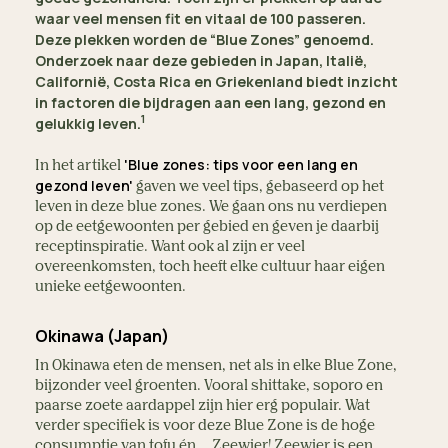
waar veel mensen fit en vitaal de 100 passeren.
Deze plekken worden de “Blue Zones” genoemd.
Onderzoek naar deze gebieden in Japan, Italië,
Californië, Costa Rica en Griekenland biedt inzicht
in factoren die bijdragen aan een lang, gezond en
1
gelukkig leven.
'Blue zones: tips voor een lang en
In het artikel
gezond leven'
gaven we veel tips, gebaseerd op het
leven in deze blue zones. We gaan ons nu verdiepen
op de eetgewoonten per gebied en geven je daarbij
receptinspiratie. Want ook al zijn er veel
overeenkomsten, toch heeft elke cultuur haar eigen
unieke eetgewoonten.
Okinawa (Japan)
In Okinawa eten de mensen, net als in elke Blue Zone,
bijzonder veel groenten. Vooral shittake, soporo en
paarse zoete aardappel zijn hier erg populair. Wat
verder specifiek is voor deze Blue Zone is de hoge
consumptie van tofu én … Zeewier! Zeewier is een