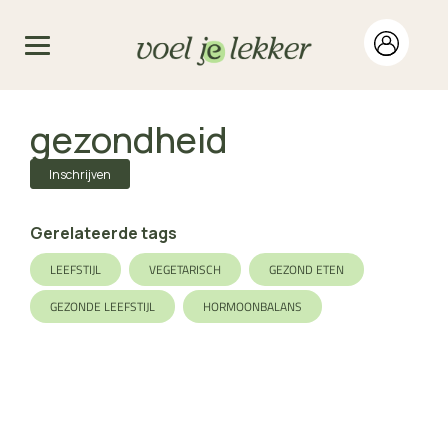
gezondheid
Inschrijven
Gerelateerde tags
LEEFSTIJL
VEGETARISCH
GEZOND ETEN
GEZONDE LEEFSTIJL
HORMOONBALANS