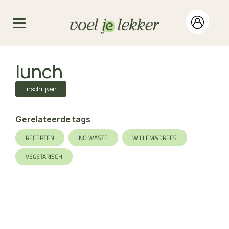
lunch
Inschrijven
Gerelateerde tags
RECEPTEN
NO WASTE
WILLEM&DREES
VEGETARISCH