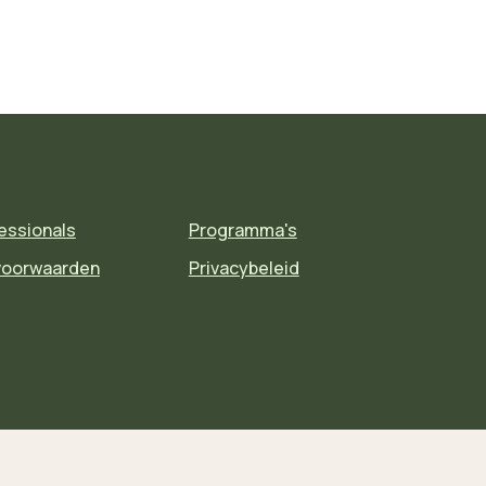
essionals
Programma's
voorwaarden
Privacybeleid