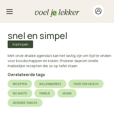
snel en simpel
Inschrijven
Met onze drukke agenda's kan het lastig zijn om tijd te vinden
voor boodschappen en koken. Probeer daarom snelle,
makkelijke recepten die zo op tafel staan
Gerelateerde tags
RECEPTEN
WILLEM&DREES
FOOD FOR HEALTH
NO WASTE
FAMILIE
VEGAN
GEZONDE SNACKS