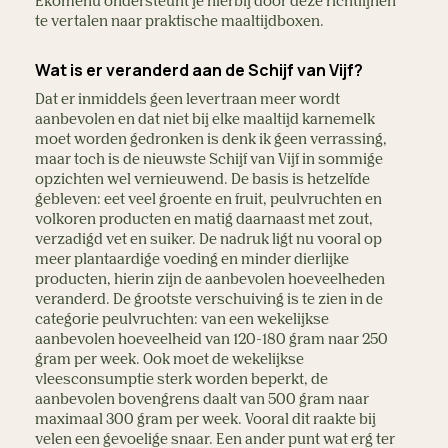
Ekomenu ondersteunt je hierbij door deze richtlijnen
te vertalen naar praktische maaltijdboxen.
Wat is er veranderd aan de Schijf van Vijf?
Dat er inmiddels geen levertraan meer wordt
aanbevolen en dat niet bij elke maaltijd karnemelk
moet worden gedronken is denk ik geen verrassing,
maar toch is de nieuwste Schijf van Vijf in sommige
opzichten wel vernieuwend. De basis is hetzelfde
gebleven: eet veel groente en fruit, peulvruchten en
volkoren producten en matig daarnaast met zout,
verzadigd vet en suiker. De nadruk ligt nu vooral op
meer plantaardige voeding en minder dierlijke
producten, hierin zijn de aanbevolen hoeveelheden
veranderd. De grootste verschuiving is te zien in de
categorie peulvruchten: van een wekelijkse
aanbevolen hoeveelheid van 120-180 gram naar 250
gram per week. Ook moet de wekelijkse
vleesconsumptie sterk worden beperkt, de
aanbevolen bovengrens daalt van 500 gram naar
maximaal 300 gram per week. Vooral dit raakte bij
velen een gevoelige snaar. Een ander punt wat erg ter