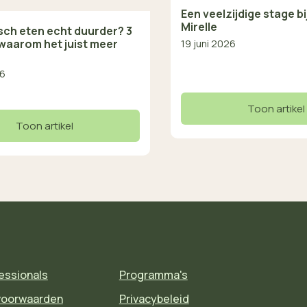
Een veelzijdige stage b
Mirelle
isch eten echt duurder? 3
waarom het juist meer
19 juni 2026
26
Toon artikel
Toon artikel
essionals
Programma's
voorwaarden
Privacybeleid