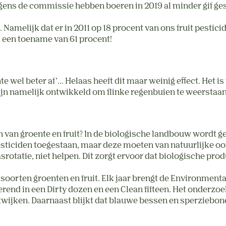
ns de commissie hebben boeren in 2019 al minder gif ges
Namelijk dat er in 2011 op 18 procent van ons fruit pesticid
m een toename van 61 procent!
nte wel beter af’... Helaas heeft dit maar weinig effect. Het
zijn namelijk ontwikkeld om flinke regenbuien te weerstaa
n van groente en fruit? In de biologische landbouw wordt
pesticiden toegestaan, maar deze moeten van natuurlijke o
otatie, niet helpen. Dit zorgt ervoor dat biologische pro
e soorten groenten en fruit. Elk jaar brengt de Environmen
rend in een Dirty dozen en een Clean fifteen. Het onderzoek 
twijken. Daarnaast blijkt dat blauwe bessen en sperziebo