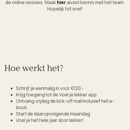
de online sessies. Maak
hier
alvast kennis met het team.
Hopelijk tot snel!
60%
LEKKER ETEN
Hoe werkt het?
Voeding is dé belangrijkste pijler voor een gezonde
leefstijl. Daarom leggen we de meeste nadruk op
gezond eten dat bij jou past.
Schrijf je eenmalig in voor €120,-
Krijg toegang tot de Voel je lekker app
Ontvang vrijdag de kick-off mail inclusief het e-
book
Start de daaropvolgende maandag
Voel je het hele jaar door lekker!