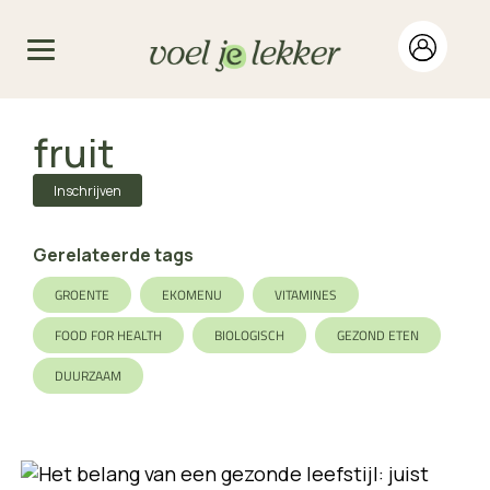
fruit
Inschrijven
Gerelateerde tags
GROENTE
EKOMENU
VITAMINES
FOOD FOR HEALTH
BIOLOGISCH
GEZOND ETEN
DUURZAAM