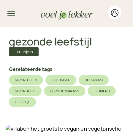
gezonde leefstijl
Inschrijven
Gerelateerde tags
GEZOND ETEN
BIOLOGISCH
DUURZAAM
GEZONDHEID
HORMOONBALANS
EKOMENU
LEEFSTIJL