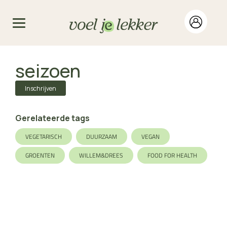
seizoen
Inschrijven
Gerelateerde tags
VEGETARISCH
DUURZAAM
VEGAN
GROENTEN
WILLEM&DREES
FOOD FOR HEALTH