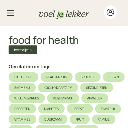
food for health
Inschrijven
Gerelateerde tags
BIOLOGISCH
PLANTAARDIG
GROENTE
VEGAN
EKOMENU
KOOLHYDRAATARM
GEZOND ETEN
WILLEM&DREES
VEGETARISCH
AFVALLEN
RECEPTEN
DIABETES
LEEFSTIJL
EIWITRIJK
VITAMINES
DUURZAAM
FRUIT
FAMILIE