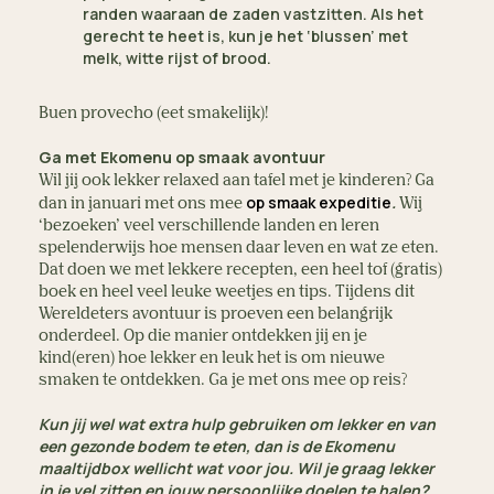
randen waaraan de zaden vastzitten. Als het
gerecht te heet is, kun je het ‘blussen’ met
melk, witte rijst of brood.
Buen provecho (eet smakelijk)!
Ga met Ekomenu op smaak avontuur
Wil jij ook lekker relaxed aan tafel met je kinderen? Ga
op smaak expeditie
.
dan in januari met ons mee
Wij
‘bezoeken’ veel verschillende landen en leren
spelenderwijs hoe mensen daar leven en wat ze eten.
Dat doen we met lekkere recepten, een heel tof (gratis)
boek en heel veel leuke weetjes en tips. Tijdens dit
Wereldeters avontuur is proeven een belangrijk
onderdeel. Op die manier ontdekken jij en je
kind(eren) hoe lekker en leuk het is om nieuwe
smaken te ontdekken. Ga je met ons mee op reis?
Kun jij wel wat extra hulp gebruiken om lekker en van
een gezonde bodem te eten, dan is de Ekomenu
maaltijdbox wellicht wat voor jou. Wil je graag lekker
in je vel zitten en jouw persoonlijke doelen te halen?