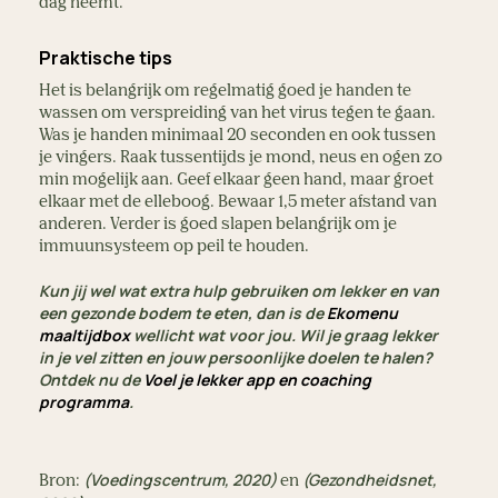
dag neemt.
Praktische tips
Het is belangrijk om regelmatig goed je handen te
wassen om verspreiding van het virus tegen te gaan.
Was je handen minimaal 20 seconden en ook tussen
je vingers. Raak tussentijds je mond, neus en ogen zo
min mogelijk aan. Geef elkaar geen hand, maar groet
elkaar met de elleboog. Bewaar 1,5 meter afstand van
anderen. Verder is goed slapen belangrijk om je
immuunsysteem op peil te houden.
Kun jij wel wat extra hulp gebruiken om lekker en van
een gezonde bodem te eten, dan is de
Ekomenu
maaltijdbox
wellicht wat voor jou.
Wil je graag lekker
in je vel zitten en jouw persoonlijke doelen te halen?
Ontdek nu de
Voel je lekker app en coaching
programma
.
(Voedingscentrum, 2020)
(Gezondheidsnet,
Bron:
en