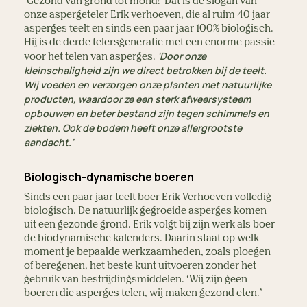
‘Gezond van grond tot mond!’ Dat is de slogan van
onze aspergeteler Erik verhoeven, die al ruim 40 jaar
asperges teelt en sinds een paar jaar 100% biologisch.
Hij is de derde telersgeneratie met een enorme passie
'Door onze
voor het telen van asperges.
kleinschaligheid zijn we direct betrokken bij de teelt.
Wij voeden en verzorgen onze planten met natuurlijke
producten, waardoor ze een sterk afweersysteem
opbouwen en beter bestand zijn tegen schimmels en
ziekten. Ook de bodem heeft onze allergrootste
aandacht.'
Biologisch-dynamische boeren
Sinds een paar jaar teelt boer Erik Verhoeven volledig
biologisch. De natuurlijk gegroeide asperges komen
uit een gezonde grond. Erik volgt bij zijn werk als boer
de biodynamische kalenders. Daarin staat op welk
moment je bepaalde werkzaamheden, zoals ploegen
of beregenen, het beste kunt uitvoeren zonder het
gebruik van bestrijdingsmiddelen. ‘Wij zijn geen
boeren die asperges telen, wij maken gezond eten.’