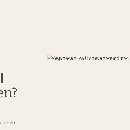
l
en?
en zelfs