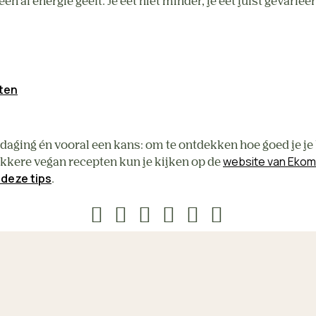
en al energie geeft. Je eet niet minder, je eet juist gevarie
ten
aging én vooral een kans: om te ontdekken hoe goed je je k
website van Eko
ekkere vegan recepten kun je kijken op de 
deze tips
.