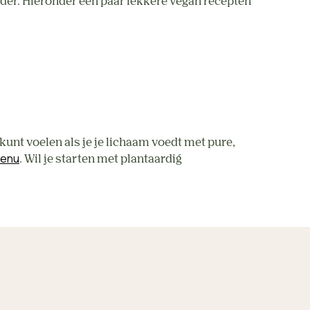
erder. Hieronder een paar lekkere vegan recepten 
unt voelen als je je lichaam voedt met pure, 
menu
. Wil je starten met plantaardig 