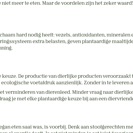
niet meer te eten. Maar de voordelen zijn het zeker waard! 
lichaam hard nodig heeft: vezels, antioxidanten, mineralen 
ngssysteem extra belasten, geven plantaardige maaltijden ju
nning.
e keuze. De productie van dierlijke producten veroorzaakt t
e ecologische voetafdruk aanzienlijk. Zonder in te leveren 
 het verminderen van dierenleed. Minder vraag naar dierlij
draag je met elke plantaardige keuze bij aan een diervriende
vegan eten saai was, is voorbij. Denk aan stoofgerechten met