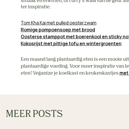
smaak en eiwitten, of curry’s waarvan de geur alle
ter inspiratie:
Tom Kha Kai met pulled oesterzwam
Romige pompoensoep met brood
Oosterse stamppot met boerenkool en sticky no
Kokosrijst met pittige tofu en wintergroenten
Een maand lang plantaardig eten is een mooie uitd
plantaardige voeding. Voor meer inspiratie van l
met 
eten?
Veganize je koelkast en keukenkastjes
MEER POSTS