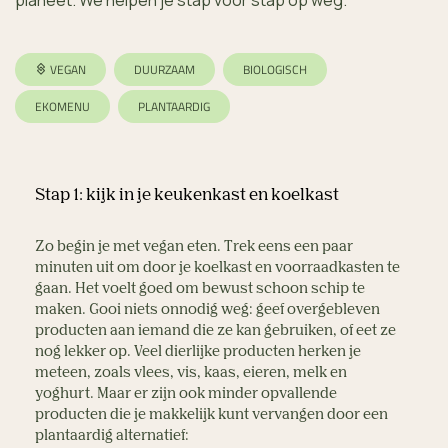
planeet. We helpen je stap voor stap op weg.
VEGAN
DUURZAAM
BIOLOGISCH
EKOMENU
PLANTAARDIG
Stap 1: kijk in je keukenkast en koelkast  
Zo begin je met vegan eten. Trek eens een paar 
minuten uit om door je koelkast en voorraadkasten te 
gaan. Het voelt goed om bewust schoon schip te 
maken. Gooi niets onnodig weg: geef overgebleven 
producten aan iemand die ze kan gebruiken, of eet ze 
nog lekker op. Veel dierlijke producten herken je 
meteen, zoals vlees, vis, kaas, eieren, melk en 
yoghurt. Maar er zijn ook minder opvallende 
producten die je makkelijk kunt vervangen door een 
plantaardig alternatief:  