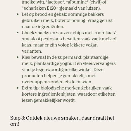
(melkeiwit), *lactose*, *albumine* (eiwit) of 
*scharlaken E120* (gemaakt van luizen).  
Let op brood en gebak: sommige bakkers 
gebruiken melk, boter of honing. Vraag gerust 
naar de ingrediënten.  
Check snacks en sauzen: chips met 'roomkaas'-
smaak of pestosaus bevatten vaak vaak melk of 
kaas, maar er zijn volop lekkere vegan 
varianten. 
Kies bewust in de supermarkt: plantaardige 
melk, plantaardige yoghurt en vleesvervangers 
vind je tegenwoordig in elke winkel. Deze 
producten helpen je gemakkelijk met 
overstappen zonder iets te missen.  
Extra tip: biologische merken gebruiken vaak
kortere ingrediëntenlijsten, waardoor etiketten
lezen gemakkelijker wordt.
Stap 3: Ontdek nieuwe smaken, daar draait het 
om!  