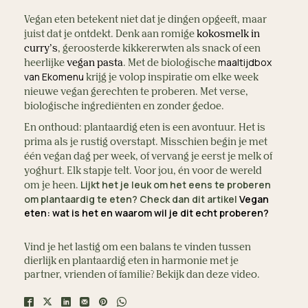
Vegan eten betekent niet dat je dingen opgeeft, maar 
juist dat je ontdekt. Denk aan romige 
kokosmelk in 
curry’s
, geroosterde kikkererwten als snack of een 
maaltijdbox 
heerlijke 
vegan pasta
. Met de biologische 
van Ekomenu
 krijg je volop inspiratie om elke week 
nieuwe vegan gerechten te proberen. Met verse, 
biologische ingrediënten en zonder gedoe.
En onthoud: plantaardig eten is een avontuur. Het is 
prima als je rustig overstapt. Misschien begin je met 
één vegan dag per week, of vervang je eerst je melk of 
yoghurt. Elk stapje telt. Voor jou, én voor de wereld 
Lijkt het je leuk om het eens te proberen
om je heen. 
om plantaardig te eten? Check dan dit artikel
Vegan
eten: wat is het en waarom wil je dit echt proberen?
Vind je het lastig om een balans te vinden tussen
dierlijk en plantaardig eten in harmonie met je
partner, vrienden of familie? Bekijk dan deze video.