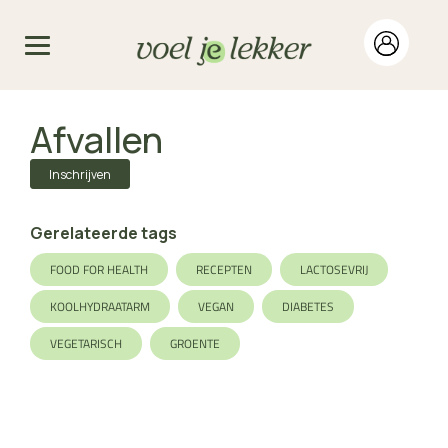
Afvallen
Inschrijven
Gerelateerde tags
FOOD FOR HEALTH
RECEPTEN
LACTOSEVRIJ
KOOLHYDRAATARM
VEGAN
DIABETES
VEGETARISCH
GROENTE