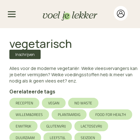
vegetarisch
Inschrijven
Alles voor de moderne vegetariër: Welke vleesvervangers kan
je beter vermijden? Welke voedingsstoffen heb ik meer van
nodig als ik geen vlees eet? enz.
Gerelateerde tags
RECEPTEN
VEGAN
NO WASTE
WILLEM&DREES
PLANTAARDIG
FOOD FOR HEALTH
EIWITRIJK
GLUTENVRIJ
LACTOSEVRIJ
DUURZAAM
LEEFSTIJL
SEIZOEN