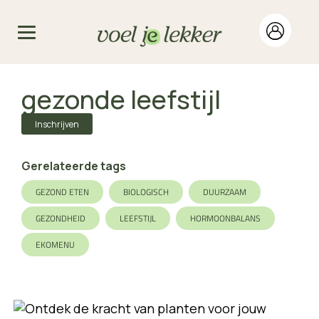
gezonde leefstijl
Inschrijven
Gerelateerde tags
GEZOND ETEN
BIOLOGISCH
DUURZAAM
GEZONDHEID
LEEFSTIJL
HORMOONBALANS
EKOMENU