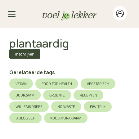
plantaardig
Inschrijven
Gerelateerde tags
VEGAN
FOOD FOR HEALTH
VEGETARISCH
DUURZAAM
GROENTE
RECEPTEN
WILLEM&DREES
NO WASTE
EIWITRIJK
BIOLOGISCH
KOOLHYDRAATARM