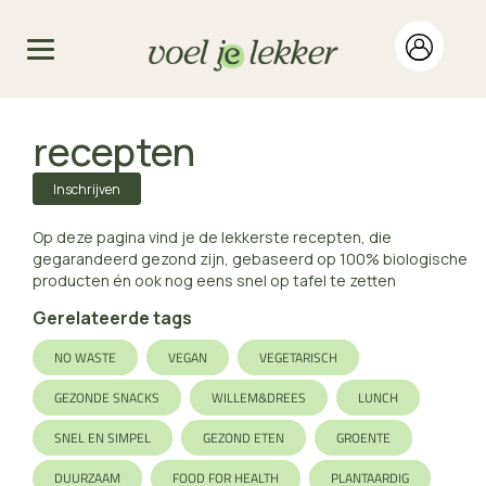
recepten
Inschrijven
Op deze pagina vind je de lekkerste recepten, die
gegarandeerd gezond zijn, gebaseerd op 100% biologische
producten én ook nog eens snel op tafel te zetten
Gerelateerde tags
NO WASTE
VEGAN
VEGETARISCH
GEZONDE SNACKS
WILLEM&DREES
LUNCH
SNEL EN SIMPEL
GEZOND ETEN
GROENTE
DUURZAAM
FOOD FOR HEALTH
PLANTAARDIG