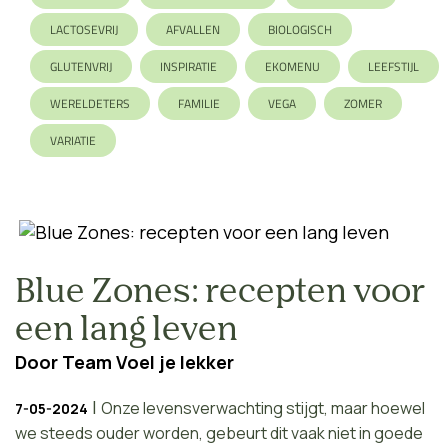
LACTOSEVRIJ
AFVALLEN
BIOLOGISCH
GLUTENVRIJ
INSPIRATIE
EKOMENU
LEEFSTIJL
WERELDETERS
FAMILIE
VEGA
ZOMER
VARIATIE
Blue Zones: recepten voor
een lang leven
Door
Team Voel je lekker
|
Onze levensverwachting stijgt, maar hoewel
7-05-2024
we steeds ouder worden, gebeurt dit vaak niet in goede