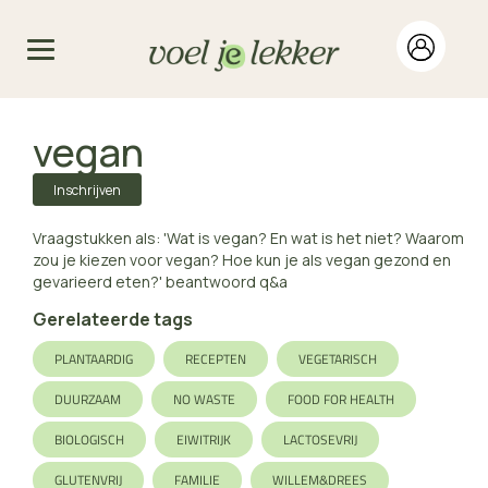
vegan
Inschrijven
Vraagstukken als: 'Wat is vegan? En wat is het niet? Waarom
zou je kiezen voor vegan? Hoe kun je als vegan gezond en
gevarieerd eten?' beantwoord q&a
Gerelateerde tags
PLANTAARDIG
RECEPTEN
VEGETARISCH
DUURZAAM
NO WASTE
FOOD FOR HEALTH
BIOLOGISCH
EIWITRIJK
LACTOSEVRIJ
GLUTENVRIJ
FAMILIE
WILLEM&DREES