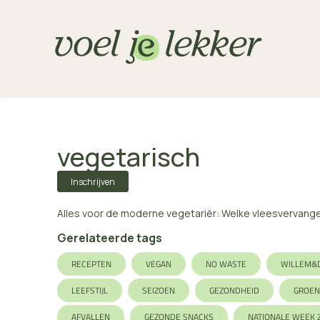
vegetarisch
Inschrijven
Alles voor de moderne vegetariër: Welke vleesvervanger
Gerelateerde tags
RECEPTEN
VEGAN
NO WASTE
WILLEM&
LEEFSTIJL
SEIZOEN
GEZONDHEID
GROEN
AFVALLEN
GEZONDE SNACKS
NATIONALE WEEK 