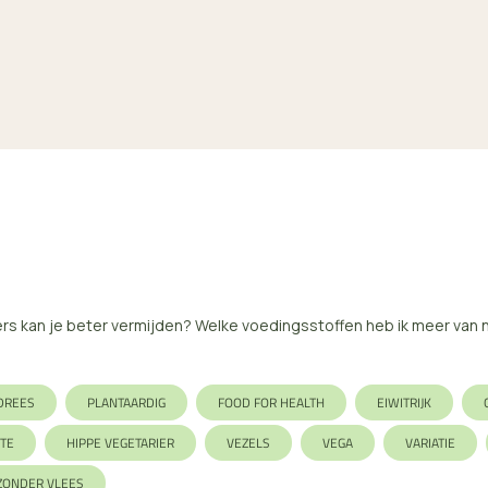
s kan je beter vermijden? Welke voedingsstoffen heb ik meer van no
DREES
PLANTAARDIG
FOOD FOR HEALTH
EIWITRIJK
TE
HIPPE VEGETARIER
VEZELS
VEGA
VARIATIE
ZONDER VLEES