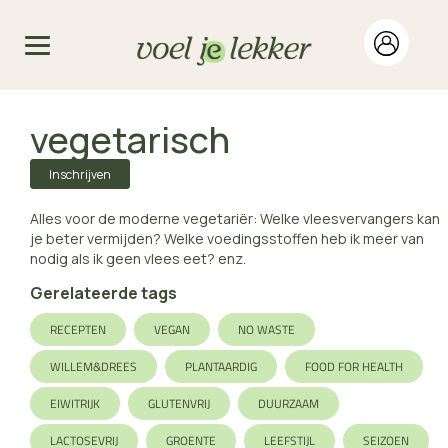
vegetarisch
Inschrijven
Alles voor de moderne vegetariër: Welke vleesvervangers kan
je beter vermijden? Welke voedingsstoffen heb ik meer van
nodig als ik geen vlees eet? enz.
Gerelateerde tags
RECEPTEN
VEGAN
NO WASTE
WILLEM&DREES
PLANTAARDIG
FOOD FOR HEALTH
EIWITRIJK
GLUTENVRIJ
DUURZAAM
LACTOSEVRIJ
GROENTE
LEEFSTIJL
SEIZOEN