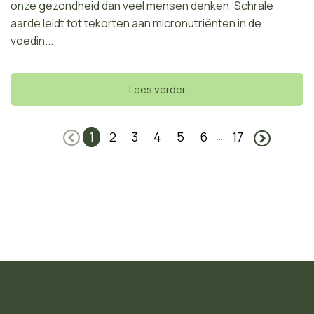
onze gezondheid dan veel mensen denken. Schrale
aarde leidt tot tekorten aan micronutriënten in de
voedin...
Lees verder
1
2
3
4
5
6
17
...