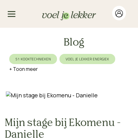
Blog
51 KOOKTECHNIEKEN
VOEL JE LEKKER ENERGIEK
FOOD FOR HEALTH
BIOLOGISCH
WERELDETERS
DUURZAAM
VEGAN
VEGETARISCH
EIWITRIJK
VARIATIE
SEIZOEN
KOOLHYDRAATBEWUST
LACTOSEVRIJ
AFVALLEN
GEZIN
EKOMENU
NO WASTE
Mijn stage bij Ekomenu -
Danielle