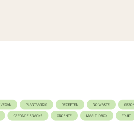
VEGAN
PLANTAARDIG
RECEPTEN
NO WASTE
GEZO
GEZONDE SNACKS
GROENTE
MAALTIJDBOX
FRUIT