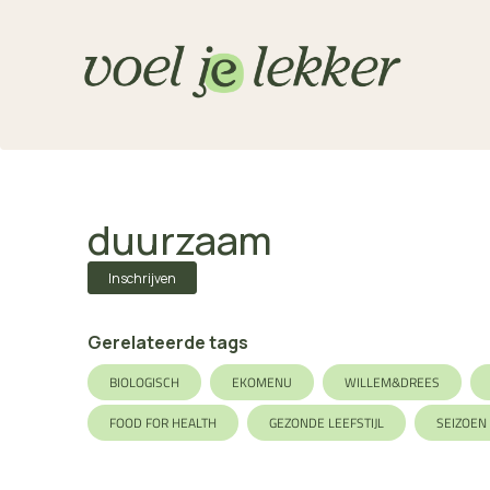
duurzaam
Inschrijven
Gerelateerde tags
BIOLOGISCH
EKOMENU
WILLEM&DREES
FOOD FOR HEALTH
GEZONDE LEEFSTIJL
SEIZOEN