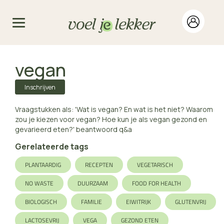
vegan
Inschrijven
Vraagstukken als: 'Wat is vegan? En wat is het niet? Waarom
zou je kiezen voor vegan? Hoe kun je als vegan gezond en
gevarieerd eten?' beantwoord q&a
Gerelateerde tags
PLANTAARDIG
RECEPTEN
VEGETARISCH
NO WASTE
DUURZAAM
FOOD FOR HEALTH
BIOLOGISCH
FAMILIE
EIWITRIJK
GLUTENVRIJ
LACTOSEVRIJ
VEGA
GEZOND ETEN